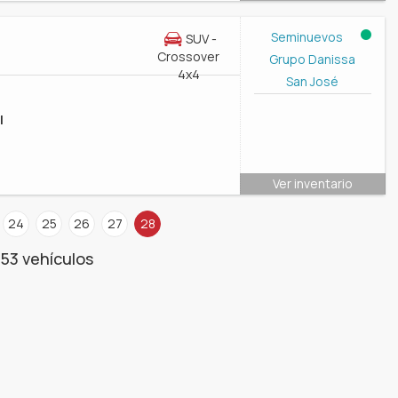
Seminuevos
SUV -
Crossover
Grupo Danissa
4x4
San José
l
Ver inventario
24
25
26
27
28
53 vehículos