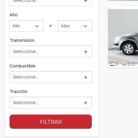
Seleccione...
Año
Min
Max
al
Transmisión
Seleccione...
6
603
Combustible
Seleccione...
Tracción
Seleccione...
FILTRAR