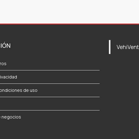
IÓN
VehiVen
ros
rivacidad
ondiciones de uso
a
e negocios