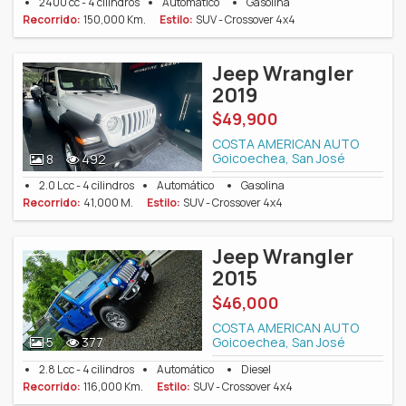
2400 cc - 4 cilindros
Automático
Gasolina
Recorrido:
150,000 Km.
Estilo:
SUV - Crossover 4x4
Jeep Wrangler
2019
$49,900
COSTA AMERICAN AUTO
Goicoechea, San José
8
492
2.0 L cc - 4 cilindros
Automático
Gasolina
Recorrido:
41,000 M.
Estilo:
SUV - Crossover 4x4
Jeep Wrangler
2015
$46,000
COSTA AMERICAN AUTO
Goicoechea, San José
5
377
2.8 L cc - 4 cilindros
Automático
Diesel
Recorrido:
116,000 Km.
Estilo:
SUV - Crossover 4x4