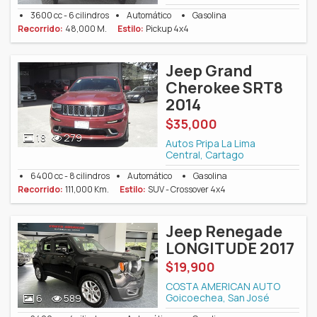
3600 cc - 6 cilindros
Automático
Gasolina
Recorrido:
48,000 M.
Estilo:
Pickup 4x4
Jeep Grand
Cherokee SRT8
2014
$35,000
18
279
Autos Pripa La Lima
Central, Cartago
6400 cc - 8 cilindros
Automático
Gasolina
Recorrido:
111,000 Km.
Estilo:
SUV - Crossover 4x4
Jeep Renegade
LONGITUDE 2017
$19,900
COSTA AMERICAN AUTO
Goicoechea, San José
6
589