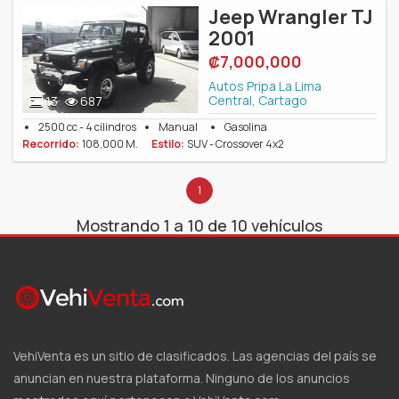
Jeep Wrangler TJ
2001
‎₡7,000,000
Autos Pripa La Lima
Central, Cartago
13
687
2500 cc - 4 cilindros
Manual
Gasolina
Recorrido:
108,000 M.
Estilo:
SUV - Crossover 4x2
1
Mostrando 1 a 10 de 10 vehículos
VehiVenta es un sitio de clasificados. Las agencias del país se
anuncian en nuestra plataforma. Ninguno de los anuncios