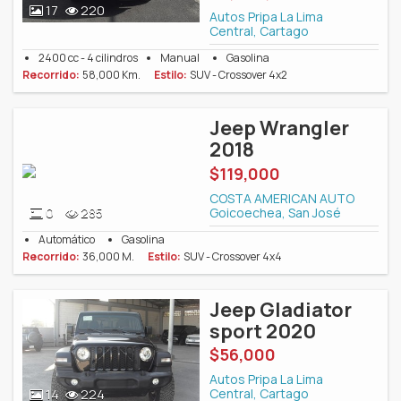
17
220
Autos Pripa La Lima
Central, Cartago
2400 cc - 4 cilindros
Manual
Gasolina
Recorrido:
58,000 Km.
Estilo:
SUV - Crossover 4x2
Jeep Wrangler
2018
$119,000
COSTA AMERICAN AUTO
Goicoechea, San José
0
285
Automático
Gasolina
Recorrido:
36,000 M.
Estilo:
SUV - Crossover 4x4
Jeep Gladiator
sport 2020
$56,000
Autos Pripa La Lima
Central, Cartago
14
224