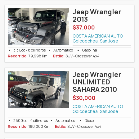
Jeep Wrangler
2013
$37,000
COSTA AMERICAN AUTO
Goicoechea, San José
7
508
3.3 L cc - 8 cilindros
Automático
Gasolina
Recorrido:
79,998 Km.
Estilo:
SUV - Crossover 4x4
Jeep Wrangler
UNLIMITED
SAHARA 2010
$30,000
8
469
COSTA AMERICAN AUTO
Goicoechea, San José
2800 cc - 4 cilindros
Automático
Diesel
Recorrido:
160,000 Km.
Estilo:
SUV - Crossover 4x4