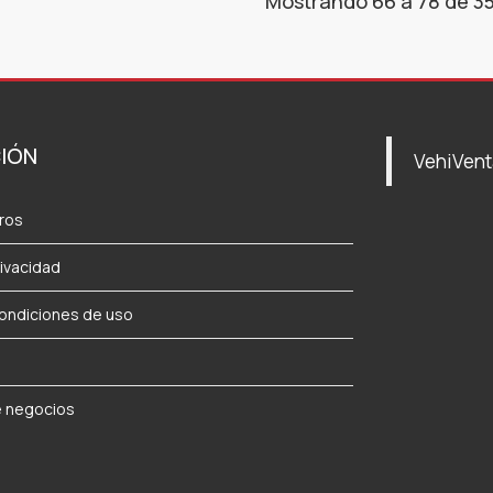
Mostrando 66 a 78 de 35
IÓN
VehiVen
ros
rivacidad
ondiciones de uso
a
e negocios