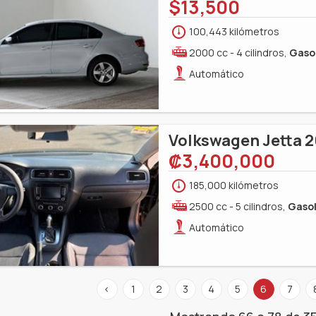
$13,500
100,443 kilómetros
2000 cc - 4 cilindros,
Gaso
Automático
Volkswagen Jetta 2
‎₡3,400,000
185,000 kilómetros
2500 cc - 5 cilindros,
Gasol
Automático
<
1
2
3
4
5
6
7