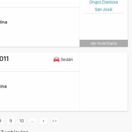
Grupo Danissa
San José
lina
Ver inventario
011
Sedán
ina
8
9
10
…
>
>>