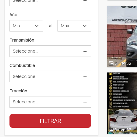
Seleccione...
Año
Min
Max
al
Transmisión
Seleccione...
6
52
Combustible
Seleccione...
Tracción
Seleccione...
FILTRAR
9
87