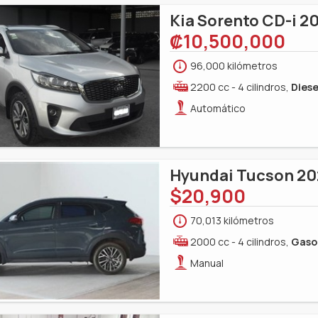
Kia Sorento CD-i 2
‎₡10,500,000
96,000 kilómetros
2200 cc - 4 cilindros,
Diese
Automático
Hyundai Tucson 2
$20,900
70,013 kilómetros
2000 cc - 4 cilindros,
Gaso
Manual