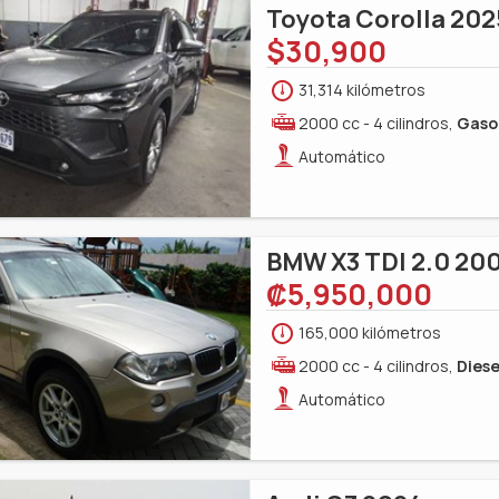
Toyota Corolla 202
$30,900
31,314 kilómetros
2000 cc - 4 cilindros,
Gaso
Automático
BMW X3 TDI 2.0 20
‎₡5,950,000
165,000 kilómetros
2000 cc - 4 cilindros,
Diese
Automático