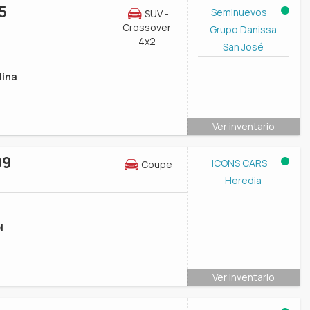
5
Seminuevos
SUV -
Crossover
Grupo Danissa
4x2
San José
lina
Ver inventario
09
ICONS CARS
Coupe
Heredia
l
Ver inventario