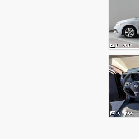
6
61
16
68