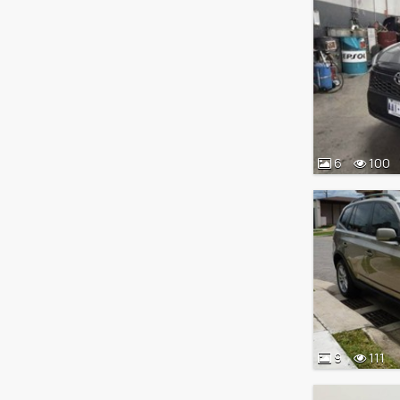
6
100
9
111