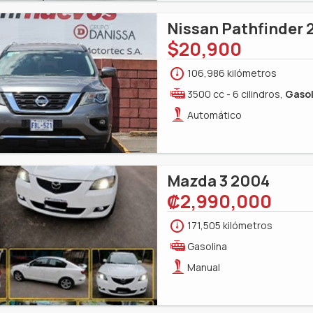
Nissan Pathfinder 
$20,900
106,986 kilómetros
3500 cc - 6 cilindros,
Gasol
Automático
Mazda 3 2004
‎₡2,990,000
171,505 kilómetros
Gasolina
Manual