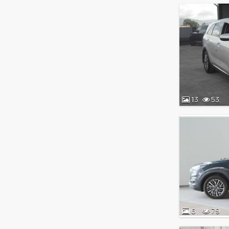
13
53
6
79