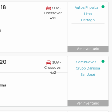
018
Autos Pripa La
SUV -
Crossover
Lima
4x2
Cartago
l
Ver inventario
020
Seminuevos
SUV -
Crossover
Grupo Danissa
4x2
San José
lina
Ver inventario