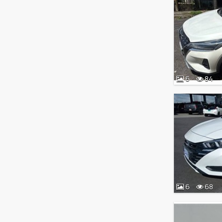
6
84
6
68