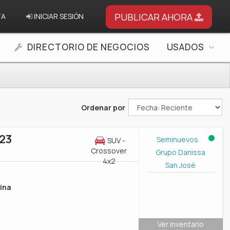
PUBLICAR AHORA
TA
INICIAR SESIÓN
DIRECTORIO DE NEGOCIOS
USADOS
Ordenar por
23
Seminuevos
SUV -
Crossover
Grupo Danissa
4x2
San José
ina
Ver inventario