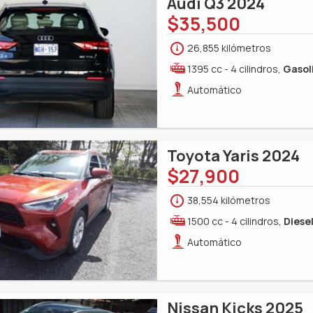
Audi Q3 2024
$35,500
26,855 kilómetros
1395 cc - 4 cilindros,
Gasol
Automático
Toyota Yaris 2024
$27,900
38,554 kilómetros
1500 cc - 4 cilindros,
Diese
Automático
Nissan Kicks 2025