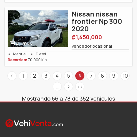
Nissan nissan
frontier Np 300
2020
‎₡1,450,000
2
98
Vendedor ocasional
Manual
Diesel
Recorrido:
70,000 Km.
<
1
2
3
4
5
7
8
9
10
6
…
>
>>
Mostrando 66 a 78 de 352 vehículos