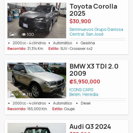
Toyota Corolla
2025
$30,900
Seminuevos Grupo Danissa
Central, San José
6
100
2000 cc - 4 cilindros
Automático
Gasolina
Recorrido:
31,314 Km.
Estilo:
SUV - Crossover 4x2
BMW X3 TDI 2.0
2009
‎₡5,950,000
ICONS CARS
Belén, Heredia
9
111
2000 cc - 4 cilindros
Automático
Diesel
Recorrido:
165,000 Km.
Estilo:
Coupe
Audi Q3 2024