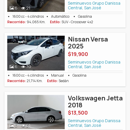
Seminuevos Grupo Danissa
Central, San José
6
21
1600 cc - 4 cilindros
Automático
Gasolina
Recorrido:
94,065 Km.
Estilo:
SUV - Crossover 4x2
Nissan Versa
2025
$19,900
Seminuevos Grupo Danissa
Central, San José
6
70
1600 cc - 4 cilindros
Manual
Gasolina
Recorrido:
21,714 Km.
Estilo:
Sedán
Volkswagen Jetta
2018
$13,500
Seminuevos Grupo Danissa
Central, San José
6
61