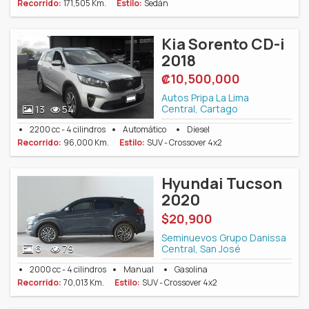
Recorrido:
171,505 Km.
Estilo:
Sedán
Kia Sorento CD-i
2018
‎₡10,500,000
Autos Pripa La Lima
Central, Cartago
13
54
2200 cc - 4 cilindros
Automático
Diesel
Recorrido:
96,000 Km.
Estilo:
SUV - Crossover 4x2
Hyundai Tucson
2020
$20,900
Seminuevos Grupo Danissa
Central, San José
6
79
2000 cc - 4 cilindros
Manual
Gasolina
Recorrido:
70,013 Km.
Estilo:
SUV - Crossover 4x2