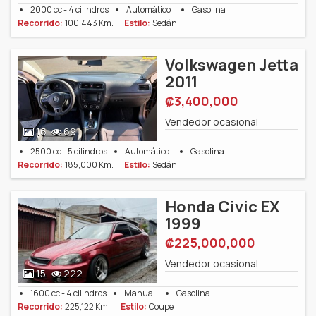
2000 cc - 4 cilindros
Automático
Gasolina
Recorrido:
100,443 Km.
Estilo:
Sedán
Volkswagen Jetta
2011
‎₡3,400,000
Vendedor ocasional
16
69
2500 cc - 5 cilindros
Automático
Gasolina
Recorrido:
185,000 Km.
Estilo:
Sedán
Honda Civic EX
1999
‎₡225,000,000
Vendedor ocasional
15
222
1600 cc - 4 cilindros
Manual
Gasolina
Recorrido:
225,122 Km.
Estilo:
Coupe