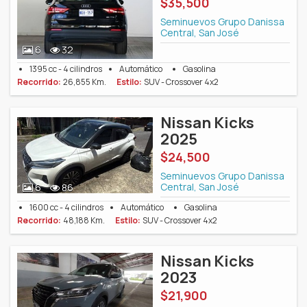
$35,500
Seminuevos Grupo Danissa
Central, San José
6
32
1395 cc - 4 cilindros
Automático
Gasolina
Recorrido:
26,855 Km.
Estilo:
SUV - Crossover 4x2
Nissan Kicks
2025
$24,500
Seminuevos Grupo Danissa
Central, San José
6
86
1600 cc - 4 cilindros
Automático
Gasolina
Recorrido:
48,188 Km.
Estilo:
SUV - Crossover 4x2
Nissan Kicks
2023
$21,900