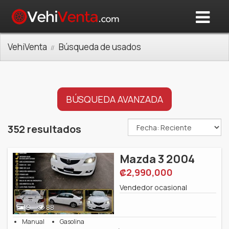
VehiVenta
Búsqueda de usados
BÚSQUEDA AVANZADA
352 resultados
Mazda 3 2004
‎₡2,990,000
Vendedor ocasional
9
88
Manual
Gasolina