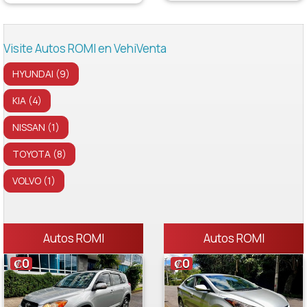
Visite Autos ROMI en VehiVenta
HYUNDAI (9)
KIA (4)
NISSAN (1)
TOYOTA (8)
VOLVO (1)
Autos ROMI
Autos ROMI
₡0
₡0