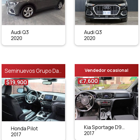
Audi Q3
Audi Q3
2020
2020
Vendedor ocasional
Seminuevos Grupo Danissa
₡7,600
$19,900
Kia Sportage D9W52G61F
Honda Pilot
2017
2017