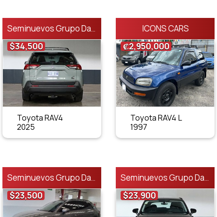
ICONS CARS
Seminuevos Grupo Danissa
$34,500
₡2,950,000
Toyota RAV4
Toyota RAV4 L
2025
1997
Seminuevos Grupo Danissa
Seminuevos Grupo Danissa
$23,500
$23,900