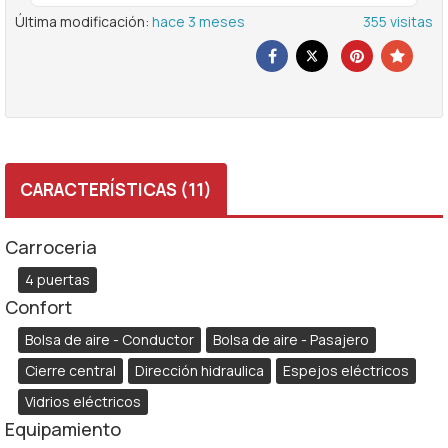
Última modificación:
hace 3 meses
355 visitas
CARACTERÍSTICAS
(11)
Carroceria
4 puertas
Confort
Bolsa de aire - Conductor
Bolsa de aire - Pasajero
Cierre central
Dirección hidraulica
Espejos eléctricos
Vidrios eléctricos
Equipamiento