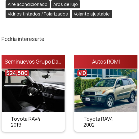
Aire acondicionado
Aros de lujo
Vidrios tintados / Polarizados
Volante ajustable
Podría interesarte
Autos ROMI
Seminuevos Grupo Danissa
$24,500
₡0
Toyota RAV4
Toyota RAV4
2019
2002